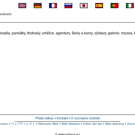
ledávače
adla, památky, festivaly, umělce, agentury, školy a kurzy, výstavy, galerie, muzea, k
Přidat odkaz
•
Kontakt
•
O sezname stránek
талог
•
ウェブディレクト
•
Directorio Web
•
Web diretório
•
Indice del sito
•
Web directory
•
Zozn
© www.gobyus.eu