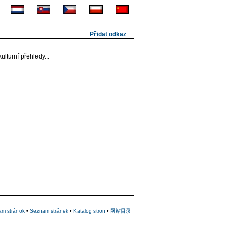
Přidat odkaz
ulturní přehledy...
am stránok
•
Seznam stránek
•
Katalog stron
•
网站目录