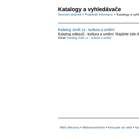
Katalogy a vyhledávače
Seznam stránek
>
Praktické informace
> Katalogy a vyh
Katalog JooK.cz - kultura a umění
Katalog odkazů - kultura a umění. Najdete zde div
Detail:
Katalog JooK.cz - kultura a umění
Web directory
•
Webverzeichnis
•
Annuaire du web
•
Ка