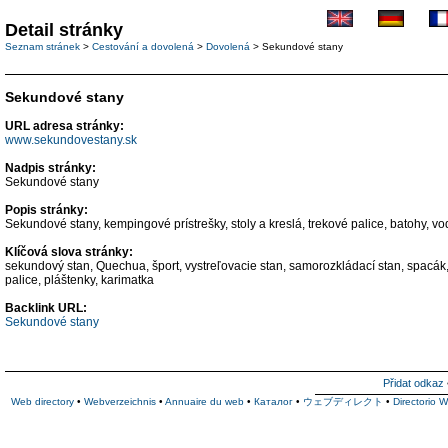
Detail stránky
Seznam stránek
>
Cestování a dovolená
>
Dovolená
> Sekundové stany
Sekundové stany
URL adresa stránky:
www.sekundovestany.sk
Nadpis stránky:
Sekundové stany
Popis stránky:
Sekundové stany, kempingové prístrešky, stoly a kreslá, trekové palice, batohy, vodá
Klíčová slova stránky:
sekundový stan, Quechua, šport, vystreľovacie stan, samorozkládací stan, spacák, 
palice, pláštenky, karimatka
Backlink URL:
Sekundové stany
Přidat odkaz
Web directory
•
Webverzeichnis
•
Annuaire du web
•
Каталог
•
ウェブディレクト
•
Directorio 