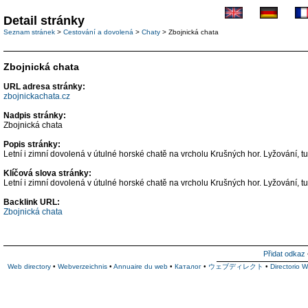
Detail stránky
Seznam stránek
>
Cestování a dovolená
>
Chaty
> Zbojnická chata
Zbojnická chata
URL adresa stránky:
zbojnickachata.cz
Nadpis stránky:
Zbojnická chata
Popis stránky:
Letní i zimní dovolená v útulné horské chatě na vrcholu Krušných hor. Lyžování, turi
Klíčová slova stránky:
Letní i zimní dovolená v útulné horské chatě na vrcholu Krušných hor. Lyžování, turi
Backlink URL:
Zbojnická chata
Přidat odkaz
Web directory
•
Webverzeichnis
•
Annuaire du web
•
Каталог
•
ウェブディレクト
•
Directorio 