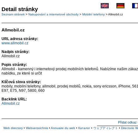
Detail stránky
Seznam stránek
>
Nakupování a internetové obchody
>
Mobilní telefony
> Allmobil.cz
Allmobil.cz
URL adresa stránky:
www.allmobil.cz
Nadpis stránky:
Allmobil.cz
Popis stránky:
Allmobil - kamenný i internetový prodej mobilních telefonů. Nabízíme našim zákaz
nabídku, ze které si určit
Klíčová slova stránky:
mobily, mobilní telefony, allmobil, prodej mobilů, nokia, sony ericsson, iPhone,
E97, E75, N97, 5800, 660
Backlink URL:
Allmobil.cz
Přidat odkaz
Web directory
•
Webverzeichnis
•
Annuaire du web
•
Каталог
•
ウェブディレクト
•
Directorio 