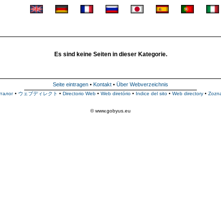
Es sind keine Seiten in dieser Kategorie.
Seite eintragen
•
Kontakt
•
Über Webverzeichnis
талог
•
ウェブディレクト
•
Directorio Web
•
Web diretório
•
Indice del sito
•
Web directory
•
Zozn
© www.gobyus.eu