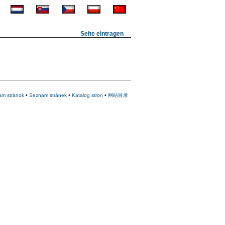
Seite eintragen
am stránok
•
Seznam stránek
•
Katalog stron
•
网站目录