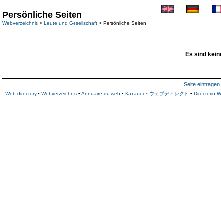
Persönliche Seiten
Webverzeichnis
>
Leute und Gesellschaft
> Persönliche Seiten
Es sind kein
Seite eintragen
Web directory
•
Webverzeichnis
•
Annuaire du web
•
Каталог
•
ウェブディレクト
•
Directorio 