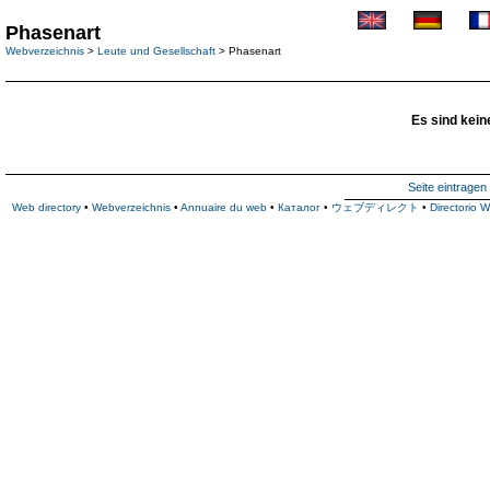
Phasenart
Webverzeichnis
>
Leute und Gesellschaft
> Phasenart
Es sind kein
Seite eintragen
Web directory
•
Webverzeichnis
•
Annuaire du web
•
Каталог
•
ウェブディレクト
•
Directorio 