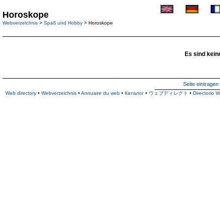
Horoskope
Webverzeichnis
>
Spaß und Hobby
> Horoskope
Es sind kein
Seite eintragen
Web directory
•
Webverzeichnis
•
Annuaire du web
•
Каталог
•
ウェブディレクト
•
Directorio 