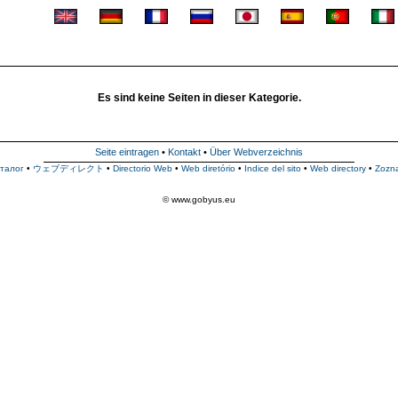
Es sind keine Seiten in dieser Kategorie.
Seite eintragen
•
Kontakt
•
Über Webverzeichnis
талог
•
ウェブディレクト
•
Directorio Web
•
Web diretório
•
Indice del sito
•
Web directory
•
Zozn
© www.gobyus.eu