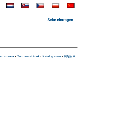
Seite eintragen
am stránok
•
Seznam stránek
•
Katalog stron
•
网站目录