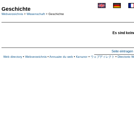
Geschichte
Webverzeichnis
>
Wissenschaft
> Geschichte
Es sind kein
Seite eintragen
Web directory
•
Webverzeichnis
•
Annuaire du web
•
Каталог
•
ウェブディレクト
•
Directorio 