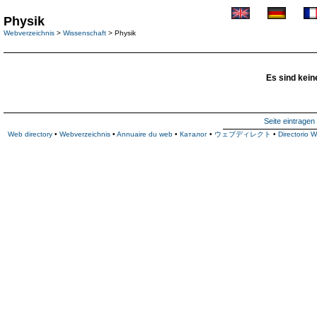
Physik
Webverzeichnis
>
Wissenschaft
> Physik
Es sind kein
Seite eintragen
Web directory
•
Webverzeichnis
•
Annuaire du web
•
Каталог
•
ウェブディレクト
•
Directorio 