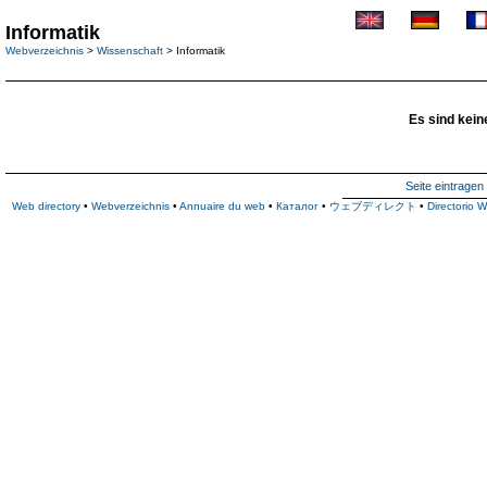
Informatik
Webverzeichnis
>
Wissenschaft
> Informatik
Es sind kein
Seite eintragen
Web directory
•
Webverzeichnis
•
Annuaire du web
•
Каталог
•
ウェブディレクト
•
Directorio 