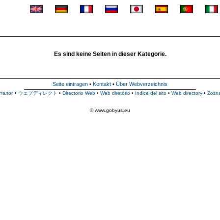
Es sind keine Seiten in dieser Kategorie.
Seite eintragen
•
Kontakt
•
Über Webverzeichnis
талог
•
ウェブディレクト
•
Directorio Web
•
Web diretório
•
Indice del sito
•
Web directory
•
Zozn
© www.gobyus.eu