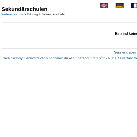
Sekundärschulen
Webverzeichnis
>
Bildung
> Sekundärschulen
Es sind kein
Seite eintragen
Web directory
•
Webverzeichnis
•
Annuaire du web
•
Каталог
•
ウェブディレクト
•
Directorio 