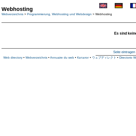
Webhosting
Webverzeichnis
>
Programmierung, Webhosting und Webdesign
> Webhosting
Es sind kein
Seite eintragen
Web directory
•
Webverzeichnis
•
Annuaire du web
•
Каталог
•
ウェブディレクト
•
Directorio 