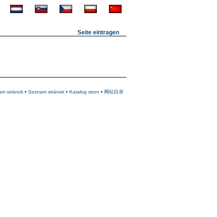
Seite eintragen
am stránok
•
Seznam stránek
•
Katalog stron
•
网站目录