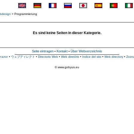
bdesign
> Programmierung
Es sind keine Seiten in dieser Kategorie.
Seite eintragen
•
Kontakt
•
Über Webverzeichnis
талог
•
ウェブディレクト
•
Directorio Web
•
Web diretório
•
Indice del sito
•
Web directory
•
Zozn
© www.gobyus.eu