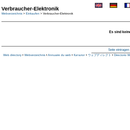
Verbraucher-Elektronik
Webverzeichnis
>
Einkaufen
> Verbraucher-Elektronik
Es sind kein
Seite eintragen
Web directory
•
Webverzeichnis
•
Annuaire du web
•
Каталог
•
ウェブディレクト
•
Directorio 