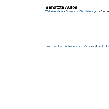
Benutzte Autos
Webverzeichnis
>
Firmen und Dienstleistungen
> Benutz
Web directory
•
Webverzeichnis
•
Annuaire du web
•
Ка