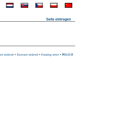
Seite eintragen
am stránok
•
Seznam stránek
•
Katalog stron
•
网站目录