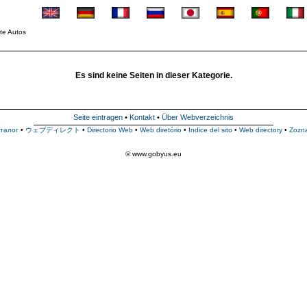
te Autos
Es sind keine Seiten in dieser Kategorie.
Seite eintragen
•
Kontakt
•
Über Webverzeichnis
талог
•
ウェブディレクト
•
Directorio Web
•
Web diretório
•
Indice del sito
•
Web directory
•
Zozn
© www.gobyus.eu