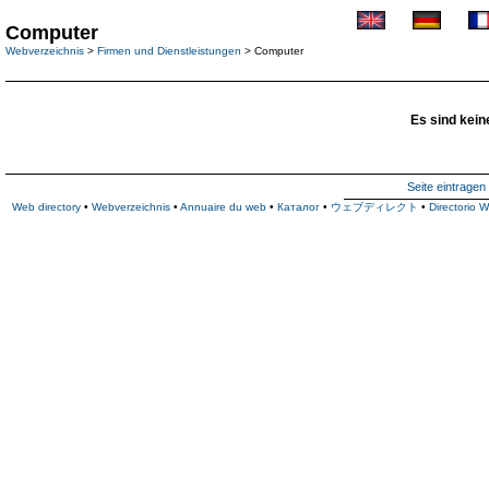
Computer
Webverzeichnis
>
Firmen und Dienstleistungen
> Computer
Es sind kein
Seite eintragen
Web directory
•
Webverzeichnis
•
Annuaire du web
•
Каталог
•
ウェブディレクト
•
Directorio 