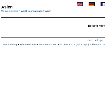
Asien
Webverzeichnis
>
World Informationen
> Asien
Es sind kein
Seite eintragen
Web directory
•
Webverzeichnis
•
Annuaire du web
•
Каталог
•
ウェブディレクト
•
Directorio 