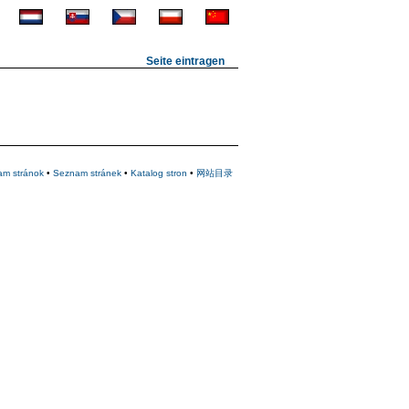
Seite eintragen
am stránok
•
Seznam stránek
•
Katalog stron
•
网站目录