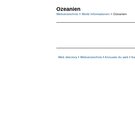
Ozeanien
Webverzeichnis
>
World Informationen
> Ozeanien
Web directory
•
Webverzeichnis
•
Annuaire du web
•
Ка