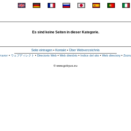
Es sind keine Seiten in dieser Kategorie.
Seite eintragen
•
Kontakt
•
Über Webverzeichnis
талог
•
ウェブディレクト
•
Directorio Web
•
Web diretório
•
Indice del sito
•
Web directory
•
Zozn
© www.gobyus.eu