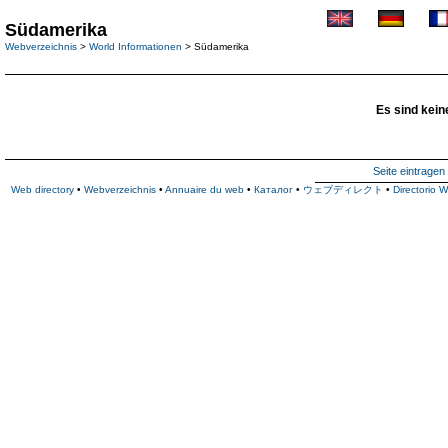
Südamerika
Webverzeichnis
>
World Informationen
> Südamerika
Es sind kein
Seite eintragen
Web directory
•
Webverzeichnis
•
Annuaire du web
•
Каталог
•
ウェブディレクト
•
Directorio 