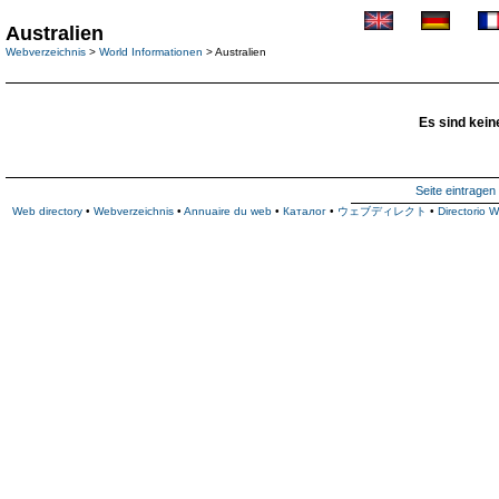
Australien
Webverzeichnis
>
World Informationen
> Australien
Es sind kein
Seite eintragen
Web directory
•
Webverzeichnis
•
Annuaire du web
•
Каталог
•
ウェブディレクト
•
Directorio 