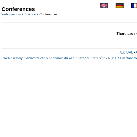
Conferences
Web directory
>
Science
> Conferences
There are no
Add URL
•
Web directory
•
Webverzeichnis
•
Annuaire du web
•
Каталог
•
ウェブディレクト
•
Directorio 