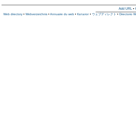
Add URL
•
Web directory
•
Webverzeichnis
•
Annuaire du web
•
Каталог
•
ウェブディレクト
•
Directorio 