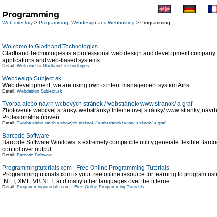
Programming
Web directory
>
Programming, Webdesign and Webhosting
> Programming
Welcome to Gladhand Technologies
Gladhand Technologies is a professional web design and development company i
applications and web-based systems.
Detail:
Welcome to Gladhand Technologies
Webdesign Subject.sk
Web development, we are using own content management system Airis.
Detail:
Webdesign Subject.sk
Tvorba alebo návrh webových stránok / webstránok/ www stránok/ a graf
Zhotovenie webovej stránky/ webstránky/ internetovej stránky/ www stranky, návrh g
Profesionálna úroveň
Detail:
Tvorba alebo návrh webových stránok / webstránok/ www stránok/ a graf
Barcode Software
Barcode Software Windows is extremely compatible utility generate flexible Barcod
control over output.
Detail:
Barcode Software
Programmingtutorials.com - Free Online Programming Tutorials
Programmingtutorials.com is your free online resource for learning to program u
.NET, XML, VB.NET, and many other languages over the internet
Detail:
Programmingtutorials.com - Free Online Programming Tutorials