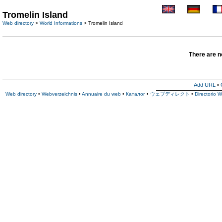
Tromelin Island
Web directory
>
World Informations
> Tromelin Island
There are no
Add URL
•
Web directory
•
Webverzeichnis
•
Annuaire du web
•
Каталог
•
ウェブディレクト
•
Directorio 