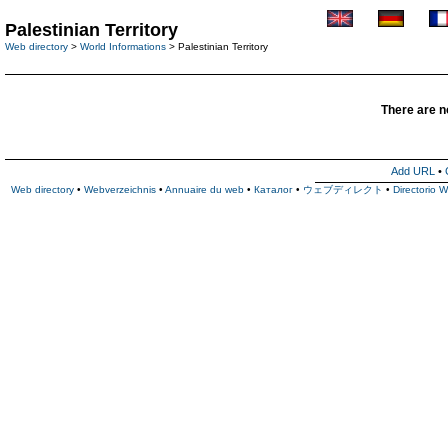
Palestinian Territory
Web directory
>
World Informations
> Palestinian Territory
There are no
Add URL
•
Web directory
•
Webverzeichnis
•
Annuaire du web
•
Каталог
•
ウェブディレクト
•
Directorio 