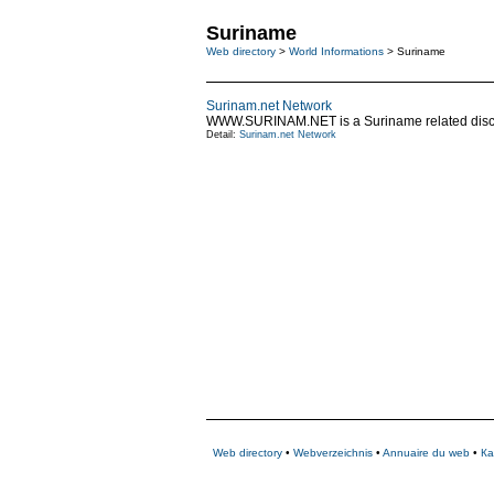
Suriname
Web directory
>
World Informations
> Suriname
Surinam.net Network
WWW.SURINAM.NET is a Suriname related discussi
Detail:
Surinam.net Network
Web directory
•
Webverzeichnis
•
Annuaire du web
•
Ка