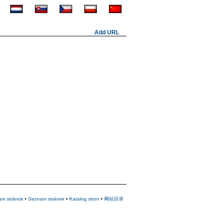
Add URL
am stránok
•
Seznam stránek
•
Katalog stron
•
网站目录