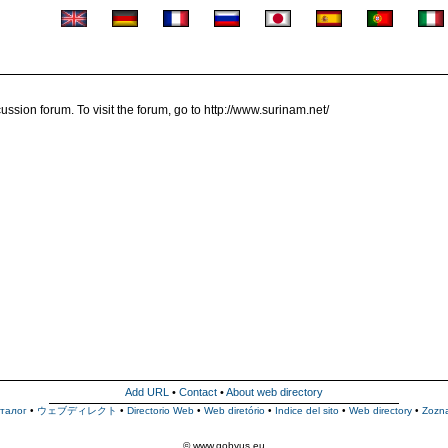
on forum. To visit the forum, go to http://www.surinam.net/
Add URL
•
Contact
•
About web directory
талог
•
ウェブディレクト
•
Directorio Web
•
Web diretório
•
Indice del sito
•
Web directory
•
Zozn
© www.gobyus.eu