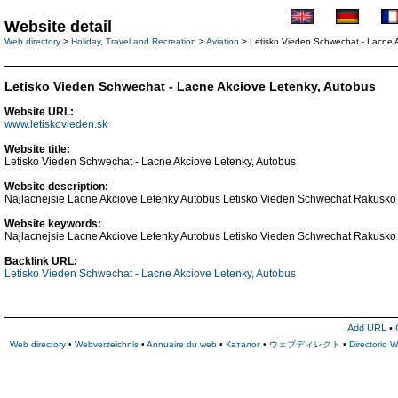
Website detail
Web directory
>
Holiday, Travel and Recreation
>
Aviation
> Letisko Vieden Schwechat - Lacne 
Letisko Vieden Schwechat - Lacne Akciove Letenky, Autobus
Website URL:
www.letiskovieden.sk
Website title:
Letisko Vieden Schwechat - Lacne Akciove Letenky, Autobus
Website description:
Najlacnejsie Lacne Akciove Letenky Autobus Letisko Vieden Schwechat Rakusko B
Website keywords:
Najlacnejsie Lacne Akciove Letenky Autobus Letisko Vieden Schwechat Rakusko 
Backlink URL:
Letisko Vieden Schwechat - Lacne Akciove Letenky, Autobus
Add URL
•
Web directory
•
Webverzeichnis
•
Annuaire du web
•
Каталог
•
ウェブディレクト
•
Directorio 