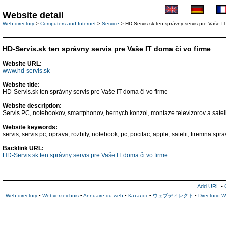
Website detail
Web directory
>
Computers and Internet
>
Service
> HD-Servis.sk ten správny servis pre Vaše IT
HD-Servis.sk ten správny servis pre Vaše IT doma či vo firme
Website URL:
www.hd-servis.sk
Website title:
HD-Servis.sk ten správny servis pre Vaše IT doma či vo firme
Website description:
Servis PC, notebookov, smartphonov, hernych konzol, montaze televizorov a sateli
Website keywords:
servis, servis pc, oprava, rozbity, notebook, pc, pocitac, apple, satelit, firemna spr
Backlink URL:
HD-Servis.sk ten správny servis pre Vaše IT doma či vo firme
Add URL
•
Web directory
•
Webverzeichnis
•
Annuaire du web
•
Каталог
•
ウェブディレクト
•
Directorio 