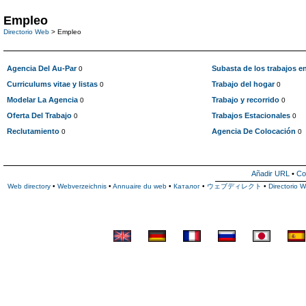
Empleo
Directorio Web
> Empleo
Agencia Del Au-Par
Subasta de los trabajos en
0
Curriculums vitae y listas
Trabajo del hogar
0
0
Modelar La Agencia
Trabajo y recorrido
0
0
Oferta Del Trabajo
Trabajos Estacionales
0
0
Reclutamiento
Agencia De Colocación
0
0
Añadir URL
•
Co
Web directory
•
Webverzeichnis
•
Annuaire du web
•
Каталог
•
ウェブディレクト
•
Directorio 