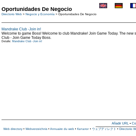
Oportunidades De Negocio
Directorio Web
>
Negocio y Economía
> Oportunidades De Negocio
Mandrake Club -Join in!
Welcome to game Boss! Welcome to club Mandrake! Join Game Today. The new show 
Club - Join Game Today Boss.
Detalle:
Mandrake Club -Join in!
Añadir URL
•
Co
Web directory
•
Webverzeichnis
•
Annuaire du web
•
Каталог
•
ウェブディレクト
•
Directorio 