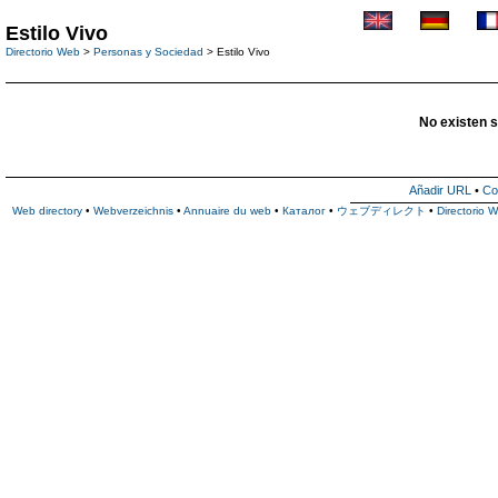
Estilo Vivo
Directorio Web
>
Personas y Sociedad
> Estilo Vivo
No existen s
Añadir URL
•
Co
Web directory
•
Webverzeichnis
•
Annuaire du web
•
Каталог
•
ウェブディレクト
•
Directorio 