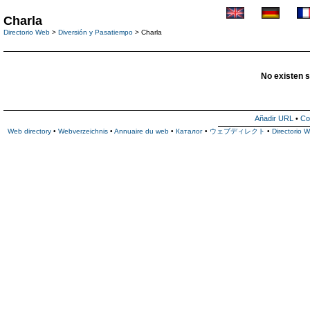
Charla
Directorio Web
>
Diversión y Pasatiempo
> Charla
No existen s
Añadir URL
•
Co
Web directory
•
Webverzeichnis
•
Annuaire du web
•
Каталог
•
ウェブディレクト
•
Directorio 