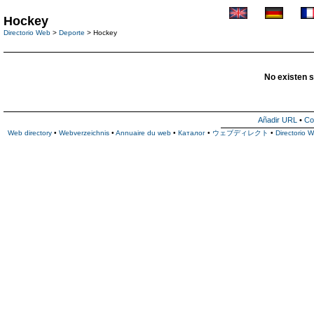
Hockey
Directorio Web
>
Deporte
> Hockey
No existen s
Añadir URL
•
Co
Web directory
•
Webverzeichnis
•
Annuaire du web
•
Каталог
•
ウェブディレクト
•
Directorio 