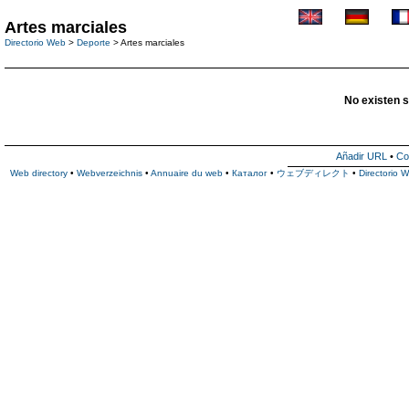
Artes marciales
Directorio Web
>
Deporte
> Artes marciales
No existen s
Añadir URL
•
Co
Web directory
•
Webverzeichnis
•
Annuaire du web
•
Каталог
•
ウェブディレクト
•
Directorio 