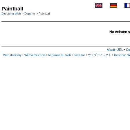
Paintball
Directorio Web
>
Deporte
> Paintball
No existen s
Añadir URL
•
Co
Web directory
•
Webverzeichnis
•
Annuaire du web
•
Каталог
•
ウェブディレクト
•
Directorio 