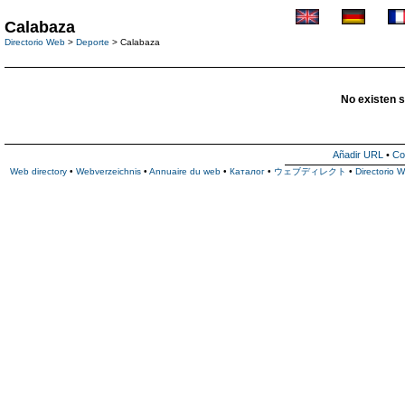
Calabaza
Directorio Web
>
Deporte
> Calabaza
No existen s
Añadir URL
•
Co
Web directory
•
Webverzeichnis
•
Annuaire du web
•
Каталог
•
ウェブディレクト
•
Directorio 