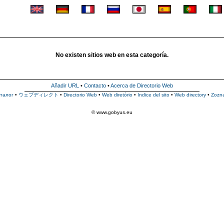
No existen sitios web en esta categoría.
Añadir URL
•
Contacto
•
Acerca de Directorio Web
талог
•
ウェブディレクト
•
Directorio Web
•
Web diretório
•
Indice del sito
•
Web directory
•
Zozn
© www.gobyus.eu