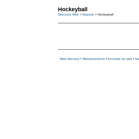
Hockeyball
Directorio Web
>
Deporte
> Hockeyball
Web directory
•
Webverzeichnis
•
Annuaire du web
•
Ка