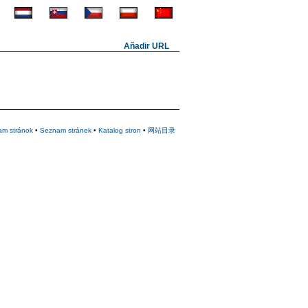
Añadir URL
am stránok
•
Seznam stránek
•
Katalog stron
•
网站目录