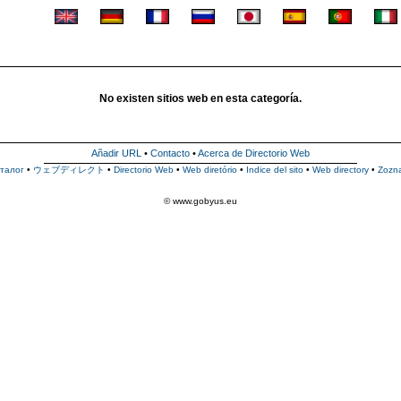
No existen sitios web en esta categoría.
Añadir URL
•
Contacto
•
Acerca de Directorio Web
талог
•
ウェブディレクト
•
Directorio Web
•
Web diretório
•
Indice del sito
•
Web directory
•
Zozn
© www.gobyus.eu