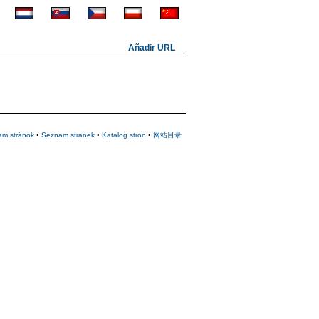
Añadir URL
am stránok
•
Seznam stránek
•
Katalog stron
•
网站目录