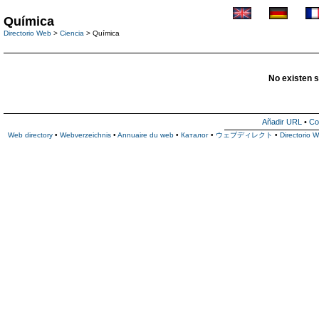
Química
Directorio Web
>
Ciencia
> Química
No existen s
Añadir URL
•
Co
Web directory
•
Webverzeichnis
•
Annuaire du web
•
Каталог
•
ウェブディレクト
•
Directorio 