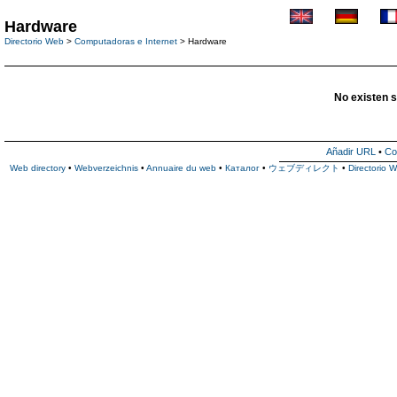
Hardware
Directorio Web
>
Computadoras e Internet
> Hardware
No existen s
Añadir URL
•
Co
Web directory
•
Webverzeichnis
•
Annuaire du web
•
Каталог
•
ウェブディレクト
•
Directorio 