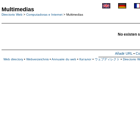
Multimedias
Directorio Web
>
Computadoras e Internet
> Multimedias
No existen s
Añadir URL
•
Co
Web directory
•
Webverzeichnis
•
Annuaire du web
•
Каталог
•
ウェブディレクト
•
Directorio 