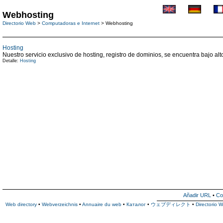
Webhosting
Directorio Web
>
Computadoras e Internet
> Webhosting
Hosting
Nuestro servicio exclusivo de hosting, registro de dominios, se encuentra bajo alt
Detalle:
Hosting
Añadir URL
•
Co
Web directory
•
Webverzeichnis
•
Annuaire du web
•
Каталог
•
ウェブディレクト
•
Directorio 