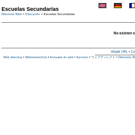
Escuelas Secundarias
Directorio Web
>
Educación
> Escuelas Secundarias
No existen s
Añadir URL
•
Co
Web directory
•
Webverzeichnis
•
Annuaire du web
•
Каталог
•
ウェブディレクト
•
Directorio 