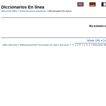
Diccionarios En línea
Directorio Web
>
Informaciones prácticas
> Diccionarios En línea
No existen s
Añadir URL
•
Co
Web directory
•
Webverzeichnis
•
Annuaire du web
•
Каталог
•
ウェブディレクト
•
Directorio 