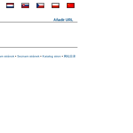
Añadir URL
am stránok
•
Seznam stránek
•
Katalog stron
•
网站目录