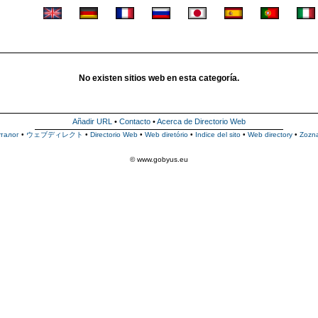
No existen sitios web en esta categoría.
Añadir URL
•
Contacto
•
Acerca de Directorio Web
талог
•
ウェブディレクト
•
Directorio Web
•
Web diretório
•
Indice del sito
•
Web directory
•
Zozn
© www.gobyus.eu