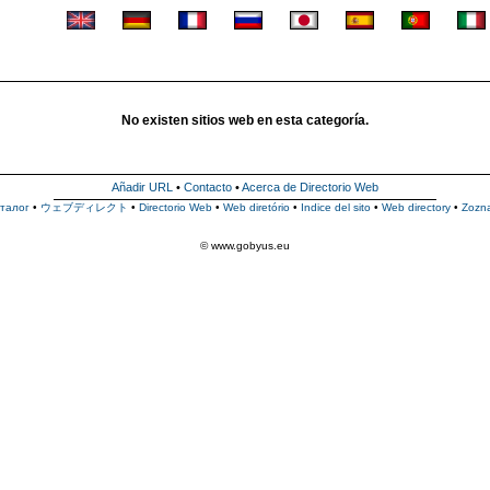
No existen sitios web en esta categoría.
Añadir URL
•
Contacto
•
Acerca de Directorio Web
талог
•
ウェブディレクト
•
Directorio Web
•
Web diretório
•
Indice del sito
•
Web directory
•
Zozn
© www.gobyus.eu