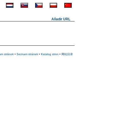
Añadir URL
am stránok
•
Seznam stránek
•
Katalog stron
•
网站目录