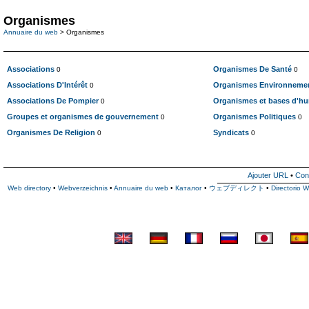
Organismes
Annuaire du web
> Organismes
Associations
Organismes De Santé
0
0
Associations D'Intérêt
Organismes Environneme
0
Associations De Pompier
Organismes et bases d'h
0
Groupes et organismes de gouvernement
Organismes Politiques
0
0
Organismes De Religion
Syndicats
0
0
Ajouter URL
•
Con
Web directory
•
Webverzeichnis
•
Annuaire du web
•
Каталог
•
ウェブディレクト
•
Directorio 