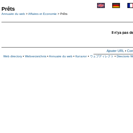
Prêts
Annuaire du web
>
Affaires et Economie
> Prêts
Il n'ya pas d
Ajouter URL
•
Con
Web directory
•
Webverzeichnis
•
Annuaire du web
•
Каталог
•
ウェブディレクト
•
Directorio 